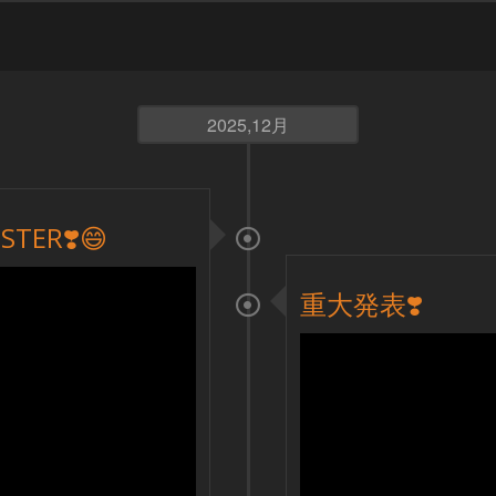
2025,12月
STER❣️😄
重大発表❣️