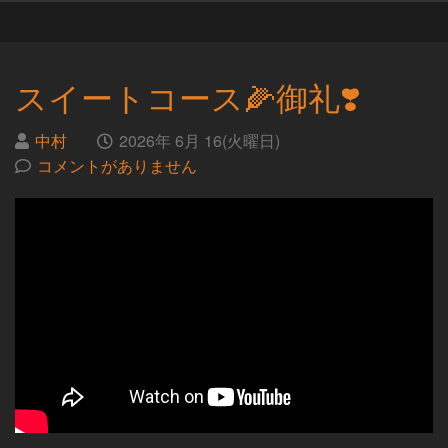
スイートコース🌽御礼❣️
投
日
中村
2026年 6月 16(火曜日)
稿
時
コメントがありません
者